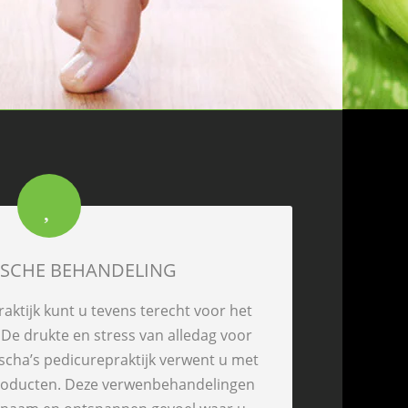
SCHE BEHANDELING
raktijk kunt u tevens terecht voor het
 De drukte en stress van alledag voor
ascha’s pedicurepraktijk verwent u met
producten. Deze verwenbehandelingen