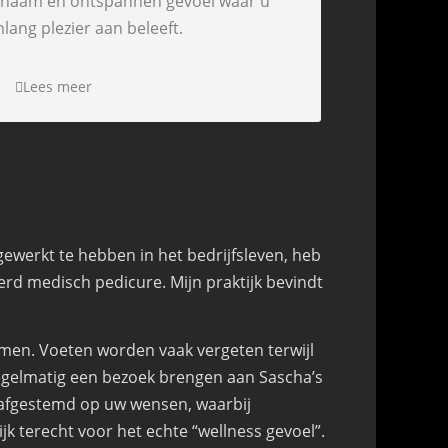
enaam en ontspannen gevoel waar u
lang plezier aan beleeft.
Lees meer
gewerkt te hebben in het bedrijfsleven, heb
erd medisch pedicure. Mijn praktijk bevindt
men. Voeten worden vaak vergeten terwijl
 Regelmatig een bezoek brengen aan Sascha’s
g afgestemd op uw wensen, waarbij
jk terecht voor het echte “wellness gevoel”.