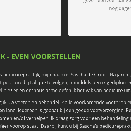
geven een zeer aang
nog dagen
JK - EVEN VOORSTELLEN
s pedicurepraktijk, mijn naam is Sascha de Groot. Na jaren 
t pedicure bij
Lalique
te volgen; inmiddels ben ik gediplome
 plezier en enthousiasme oefen ik het vak van pedicure uit.
 ik uw voeten en behandel ik alle voorkomende voetproble
ven lang. Iedereen is gebaat bij een goede voetverzorging.
rkomen en/of verhelpen. Ik draag zorg voor een behandelin
er voorop staat. Daarbij kunt u bij Sascha’s pedicureprakti