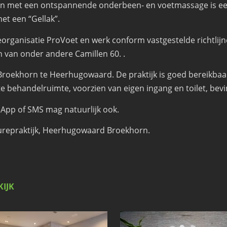
en met een ontspannende onderbeen- en voetmassage is ee
met een “Gellak”.
eorganisatie ProVoet en werk conform vastgestelde richtlijn
n van onder andere
Camillen 60
. .
jk Broekhorn te Heerhugowaard. De praktijk is goed bereikba
te behandelruimte, voorzien van eigen ingang en toilet, bev
sApp of SMS mag natuurlijk ook.
curepraktijk, Heerhugowaard Broekhorn.
KIJK