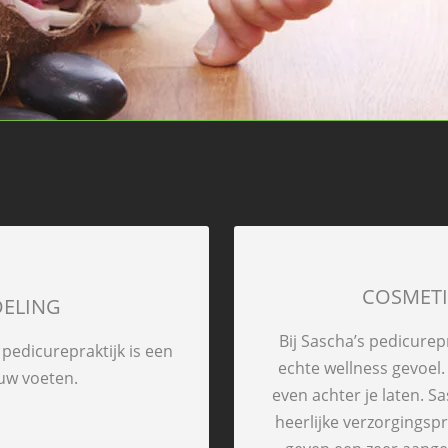
COSMETI
DELING
Bij Sascha’s pedicurep
pedicurepraktijk is een
echte wellness gevoel.
uw voeten.
even achter je laten. S
heerlijke verzorgings