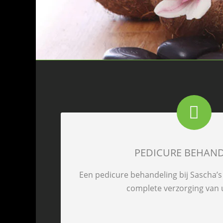
PEDICURE BEHAN
Een pedicure behandeling bij Sascha’s 
complete verzorging van 